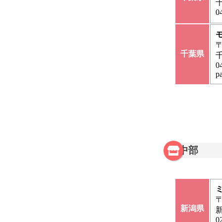
千
0
〒
千葉県
千
0
p
中部
ミ
〒
新潟県
新
0