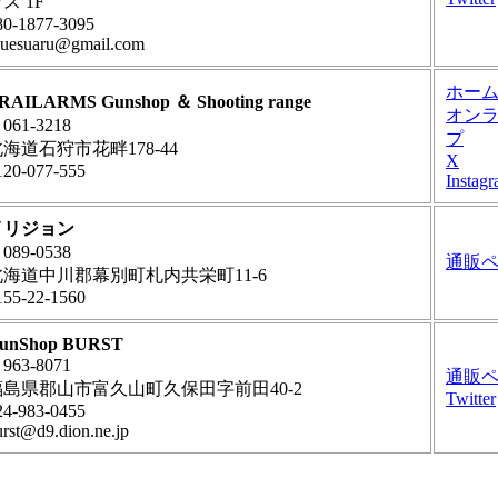
ス 1F
80-1877-3095
suesuaru@gmail.com
ホー
RAILARMS Gunshop ＆ Shooting range
オン
061-3218
プ
海道石狩市花畔178-44
X
120-077-555
Instag
イリジョン
089-0538
通販
北海道中川郡幕別町札内共栄町11-6
155-22-1560
unShop BURST
963-8071
通販
福島県郡山市富久山町久保田字前田40-2
Twitter
24-983-0455
urst@d9.dion.ne.jp