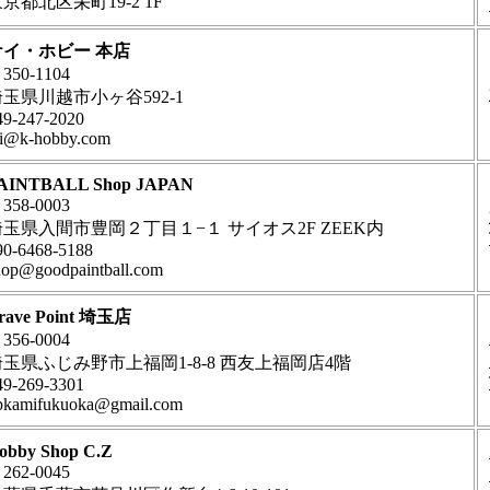
京都北区栄町19-2 1F
ケイ・ホビー 本店
350-1104
玉県川越市小ヶ谷592-1
49-247-2020
oi@k-hobby.com
AINTBALL Shop JAPAN
358-0003
埼玉県入間市豊岡２丁目１−１ サイオス2F ZEEK内
90-6468-5188
hop@goodpaintball.com
rave Point 埼玉店
356-0004
埼玉県ふじみ野市上福岡1-8-8 西友上福岡店4階
49-269-3301
pkamifukuoka@gmail.com
obby Shop C.Z
262-0045