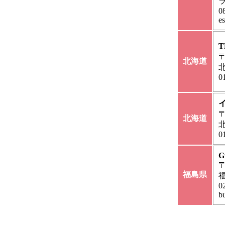
ラ
0
e
T
〒
北海道
北
0
〒
北海道
0
G
〒
福島県
0
b